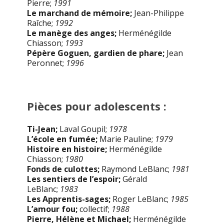
Pierre;
1991
Le marchand de mémoire;
Jean-Philippe
Raîche;
1992
Le manège des anges;
Herménégilde
Chiasson;
1993
Pépère Goguen, gardien de phare;
Jean
Peronnet;
1996
Pièces pour adolescents :
Ti-Jean;
Laval Goupil;
1978
L’école en fumée;
Marie Pauline;
1979
H
istoire en histoire;
Herménégilde
Chiasson;
1980
Fonds de culottes;
Raymond LeBlanc;
1981
Les sentiers de l’espoir;
Gérald
LeBlanc;
1983
Les Apprentis-sages;
Roger LeBlanc;
1985
L’amour fou;
collectif;
1988
Pierre, Hélène et Michael;
Herménégilde