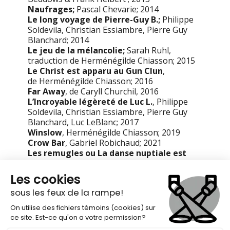
Naufrages;
Pascal Chevarie; 2014
Le long voyage de Pierre-Guy B.;
Philippe
Soldevila, Christian Essiambre, Pierre Guy
Blanchard; 2014
Le jeu de la mélancolie;
Sarah Ruhl,
traduction de Herménégilde Chiasson; 2015
Le Christ est apparu au Gun Clun
,
de Herménégilde Chiasson; 2016
Far Away
, de Caryll Churchil, 2016
L’Incroyable légèreté de Luc L.
, Philippe
Soldevila, Christian Essiambre, Pierre Guy
Blanchard, Luc LeBlanc; 2017
Winslow
, Herménégilde Chiasson; 2019
Crow Bar
, Gabriel Robichaud; 2021
Les remugles
ou
La danse nuptiale est
une langue morte
, Caroline Bélisle; 2022
L’Art de s’enfuir,
Herménégilde Chiasson;
2023
Ornithorynques,
Johanne Parent; 2024
Découronné.e.s,
Céleste Godin, Gabriel
Robichaud, Georgette Leblanc, Herménéglide
Chiasson, Jean-Philippe Raiche, Mélanie