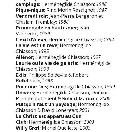
campings;
Herménégilde Chiasson;
1986
Pique-nique;
Rino Morin Rossignol;
1987
Vendredi soir;
Jean-Pierre Bergeron et
Ghislain Tremblay;
1988
Promenade en haute-mer;
Ivan
Vanhecke;
1989
L’exil d’Alexa;
Herménégilde Chiasson;
1994
La vie est un rêve;
Herménégilde
Chiasson;
1995
Aliénor;
Herménégilde Chiasson;
1997
Laurie ou la vie de galerie;
Herménégilde
Chiasson;
1998
Exils;
Philippe Soldevila & Robert
Bellefeuille;
1998
Pour une fois;
Herménégilde Chiasson;
1999
Univers;
Herménégilde Chiasson, Dominic
Paranteau-Lebeuf & Robert Marinier;
2000
Puisqu’il faut un paysage;
Herménégilde
Chiasson & David Lonergan;
2001
Le Christ est apparu au Gun
Club;
Herménégilde Chiasson;
2003
Willy Graf;
Michel Ouellette;
2003