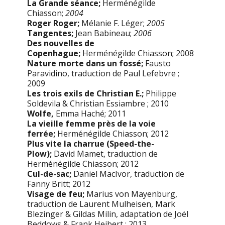
La Grande séance;
Herménégilde
Chiasson;
2004
Roger Roger;
Mélanie F. Léger;
2005
Tangentes;
Jean Babineau;
2006
Des nouvelles de
Copenhague;
Herménégilde Chiasson; 2008
Nature morte dans un fossé;
Fausto
Paravidino, traduction de Paul Lefebvre ;
2009
Les trois exils de Christian E.;
Philippe
Soldevila & Christian Essiambre ; 2010
Wolfe,
Emma Haché; 2011
La vieille femme près de la voie
ferrée;
Herménégilde Chiasson; 2012
Plus vite la charrue (Speed-the-
Plow);
David Mamet, traduction de
Herménégilde Chiasson; 2012
Cul-de-sac;
Daniel MacIvor, traduction de
Fanny Britt; 2012
Visage de feu;
Marius von Mayenburg,
traduction de Laurent Mulheisen, Mark
Blezinger & Gildas Milin, adaptation de Joël
Beddows & Frank Heibert ; 2013