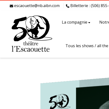
escaouette@nb.aibn.com
Billetterie : (506) 85
La compagnie
Notr
Tous les shows / all th