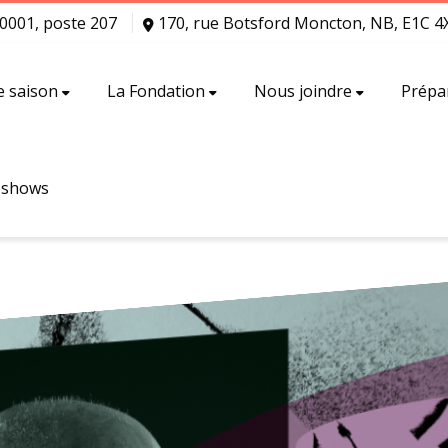
5-0001, poste 207
170, rue Botsford Moncton, NB, E1C 4
e saison
La Fondation
Nous joindre
Prépar
e shows