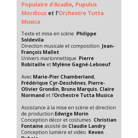
Populaire d’Acadie
,
Pupulus
Mordicus
et l’
Orchestre Tutta
Musica
Texte et mise en scène
Philippe
Soldevila
Direction musicale et composition
Jean-
François Mallet
Univers marionnettique
Pierre
Robitaille
et
Mylène Gagné-Leboeuf
Avec
Marie-Pier Chamberland
,
Frédérique Cyr-Deschênes
,
Pierre-
Olivier Grondin
,
Bruno Marquis
,
Claire
Normand
et l’
Orchestre Tutta Musica
Assistance à la mise en scène et direction
de production
Edwige Morin
Conception décor et costumes
Christian
Fontaine
assisté de
Claudie Landry
Conception lumière et vidéo
Keven